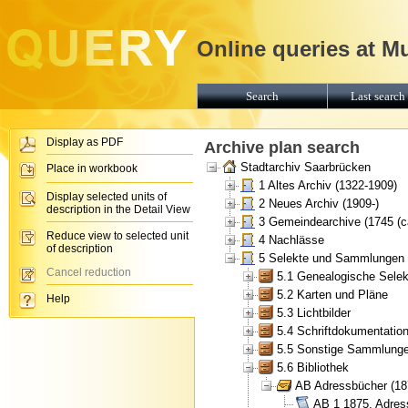
Online queries at M
Search
Last search 
Display as PDF
Archive plan search
Stadtarchiv Saarbrücken
Place in workbook
1 Altes Archiv (1322-1909)
Display selected units of
2 Neues Archiv (1909-)
description in the Detail View
3 Gemeindearchive (1745 (ca
Reduce view to selected unit
4 Nachlässe
of description
5 Selekte und Sammlungen
Cancel reduction
5.1 Genealogische Selek
5.2 Karten und Pläne
Help
5.3 Lichtbilder
5.4 Schriftdokumentatio
5.5 Sonstige Sammlung
5.6 Bibliothek
AB Adressbücher (18
AB 1 1875, Adres