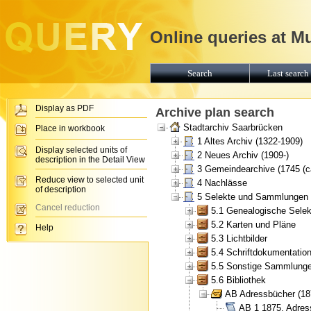
Online queries at M
Search
Last search 
Display as PDF
Archive plan search
Stadtarchiv Saarbrücken
Place in workbook
1 Altes Archiv (1322-1909)
Display selected units of
2 Neues Archiv (1909-)
description in the Detail View
3 Gemeindearchive (1745 (ca
Reduce view to selected unit
4 Nachlässe
of description
5 Selekte und Sammlungen
Cancel reduction
5.1 Genealogische Selek
5.2 Karten und Pläne
Help
5.3 Lichtbilder
5.4 Schriftdokumentatio
5.5 Sonstige Sammlung
5.6 Bibliothek
AB Adressbücher (18
AB 1 1875, Adres