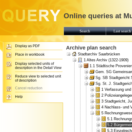
Online queries at M
Search
Last search 
Display as PDF
Archive plan search
Stadtarchiv Saarbrücken
Place in workbook
1 Altes Archiv (1322-1909)
Display selected units of
1.1 Städtische Provenie
description in the Detail View
Gem. SG Gemeinsames
Reduce view to selected unit
Sg. SB Stadtgericht 
of description
Sg. St. J. Stadtgeric
Cancel reduction
1 Verfassung und
2 Polizeiangelege
Help
3 Stadtgericht, Ju
4 Nachlass- und 
5 Rechnungswes
5.1 Rechnungs
5.2 Bürgermei
5.3 Einzelrec