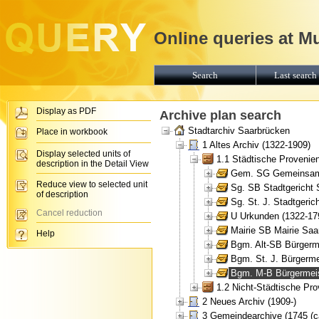
Online queries at M
Search
Last search 
Display as PDF
Archive plan search
Stadtarchiv Saarbrücken
Place in workbook
1 Altes Archiv (1322-1909)
Display selected units of
1.1 Städtische Provenie
description in the Detail View
Gem. SG Gemeinsames
Reduce view to selected unit
Sg. SB Stadtgericht 
of description
Sg. St. J. Stadtgeric
Cancel reduction
U Urkunden (1322-17
Mairie SB Mairie Saa
Help
Bgm. Alt-SB Bürgerme
Bgm. St. J. Bürgerme
Bgm. M-B Bürgermeis
1.2 Nicht-Städtische Pr
2 Neues Archiv (1909-)
3 Gemeindearchive (1745 (ca