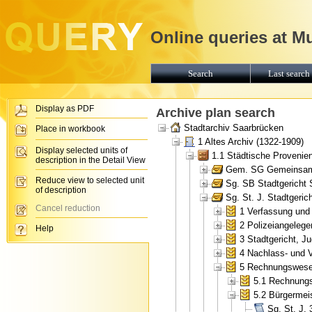
Online queries at M
Search
Last search 
Display as PDF
Archive plan search
Stadtarchiv Saarbrücken
Place in workbook
1 Altes Archiv (1322-1909)
Display selected units of
1.1 Städtische Provenie
description in the Detail View
Gem. SG Gemeinsames
Reduce view to selected unit
Sg. SB Stadtgericht 
of description
Sg. St. J. Stadtgeric
Cancel reduction
1 Verfassung und
2 Polizeiangelege
Help
3 Stadtgericht, Ju
4 Nachlass- und 
5 Rechnungswes
5.1 Rechnungs
5.2 Bürgermei
Sg. St. J.