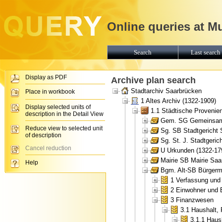
Online queries at M
Search
Last search 
Display as PDF
Archive plan search
Stadtarchiv Saarbrücken
Place in workbook
1 Altes Archiv (1322-1909)
Display selected units of
1.1 Städtische Provenie
description in the Detail View
Gem. SG Gemeinsames
Reduce view to selected unit
Sg. SB Stadtgericht 
of description
Sg. St. J. Stadtgeric
Cancel reduction
U Urkunden (1322-17
Mairie SB Mairie Saa
Help
Bgm. Alt-SB Bürgerme
1 Verfassung und 
2 Einwohner und 
3 Finanzwesen
3.1 Haushalt
3.1.1 Haus