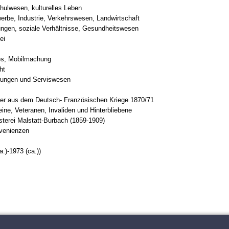
hulwesen, kulturelles Leben
rbe, Industrie, Verkehrswesen, Landwirtschaft
tungen, soziale Verhältnisse, Gesundheitswesen
ei
es, Mobilmachung
ht
erungen und Serviswesen
ber aus dem Deutsch- Französischen Kriege 1870/71
eine, Veteranen, Invaliden und Hinterbliebene
terei Malstatt-Burbach (1859-1909)
ovenienzen
.)-1973 (ca.))