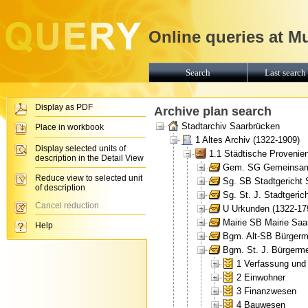
Online queries at M
Search
Last search 
Display as PDF
Archive plan search
Stadtarchiv Saarbrücken
Place in workbook
1 Altes Archiv (1322-1909)
Display selected units of
1.1 Städtische Provenie
description in the Detail View
Gem. SG Gemeinsames
Reduce view to selected unit
Sg. SB Stadtgericht 
of description
Sg. St. J. Stadtgeric
Cancel reduction
U Urkunden (1322-17
Mairie SB Mairie Saa
Help
Bgm. Alt-SB Bürgerme
Bgm. St. J. Bürgerme
1 Verfassung und 
2 Einwohner
3 Finanzwesen
4 Bauwesen