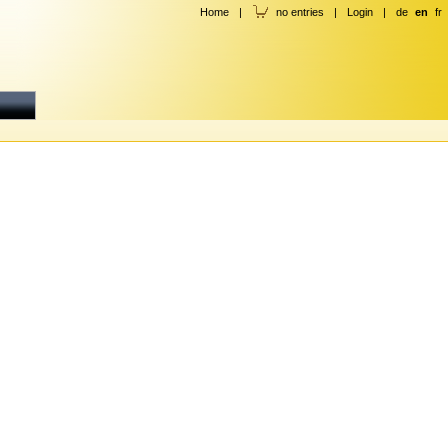
Home
|
no entries
|
Login
|
de
en
fr