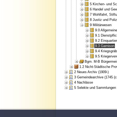
5 Kirchen- und Sc
6 Handel und Gewe
7 Wohlfahrt, Stif
8 Justiz und Poliz
9 Militärwesen
9.0 Allgemein
9.1 Dienstpflic
9.2 Einquarti
9.3 Garnison
9.4 Kriegsgrä
9.5 Kriegerver
Bgm. M-B Bürgermeis
1.2 Nicht-Städtische Pr
2 Neues Archiv (1909-)
3 Gemeindearchive (1745 (ca
4 Nachlässe
5 Selekte und Sammlungen