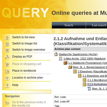
Online queries at M
Search
Last search 
Switch to list view
2.1.2 Aufnahme und Entla
(Klassifikation/Systematik
Switch to image list
Archive plan context
Switch to image overview
Stadtarchiv Saarbrücken (Archiv)
Display as PDF
1 Altes Archiv, 1322-1909 (Abteilung)
1.1 Städtische Provenienzen (Unt
Place in shopping cart
Bgm. St. J. Bürgermeisterei 
Place in workbook
2 Einwohner (Klassifikat
2.1 Einwohner und Bü
Localize in archive plan
2.1.1 Bevölkerun
2.1.2 Aufnahme
Help
Bgm. St. J. 
Navigation
Ref. code:
Ref. code AP:
Go to the previous entry in
the results list
Title: