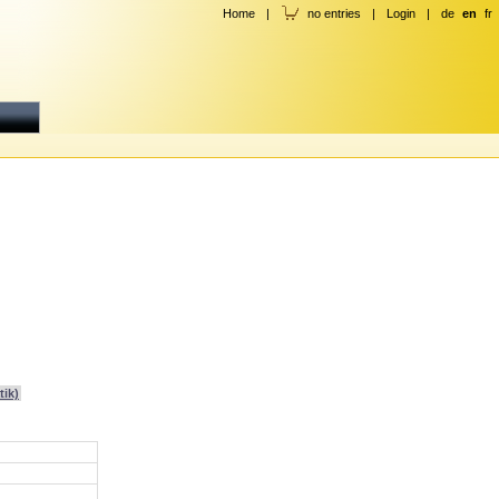
Home
|
no entries
|
Login
|
de
en
fr
tik)