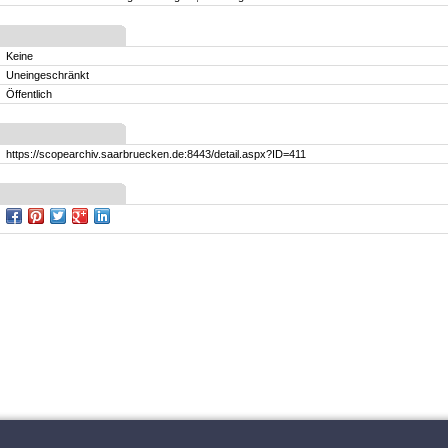
Keine
Uneingeschränkt
Öffentlich
https://scopearchiv.saarbruecken.de:8443/detail.aspx?ID=411