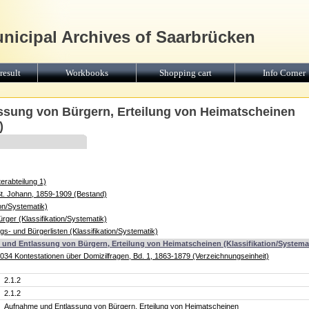
unicipal Archives of Saarbrücken
result
Workbooks
Shopping cart
Info Corner
ssung von Bürgern, Erteilung von Heimatscheinen
)
erabteilung 1)
St. Johann, 1859-1909 (Bestand)
ion/Systematik)
rger (Klassifikation/Systematik)
gs- und Bürgerlisten (Klassifikation/Systematik)
 und Entlassung von Bürgern, Erteilung von Heimatscheinen (Klassifikation/Systema
1034 Kontestationen über Domizilfragen, Bd. 1, 1863-1879 (Verzeichnungseinheit)
2.1.2
2.1.2
Aufnahme und Entlassung von Bürgern, Erteilung von Heimatscheinen