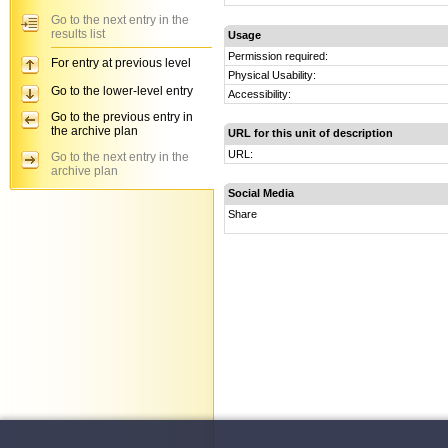
Go to the next entry in the
results list
Usage
Permission required:
For entry at previous level
Physical Usability:
Go to the lower-level entry
Accessibility:
Go to the previous entry in
the archive plan
URL for this unit of description
URL:
Go to the next entry in the
archive plan
Social Media
Share