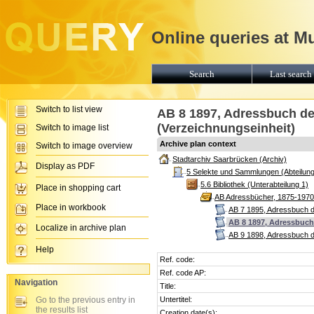
Online queries at M
Search
Last search 
Switch to list view
AB 8 1897, Adressbuch de
(Verzeichnungseinheit)
Switch to image list
Archive plan context
Switch to image overview
Stadtarchiv Saarbrücken (Archiv)
Display as PDF
5 Selekte und Sammlungen (Abteilung
5.6 Bibliothek (Unterabteilung 1)
Place in shopping cart
AB Adressbücher, 1875-1970
Place in workbook
AB 7 1895, Adressbuch d
AB 8 1897, Adressbuch 
Localize in archive plan
AB 9 1898, Adressbuch d
Help
Ref. code:
Ref. code AP:
Navigation
Title:
Go to the previous entry in
Untertitel:
the results list
Creation date(s):