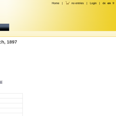
Home
|
no entries
|
Login
|
de
en
fr
ch, 1897
t)