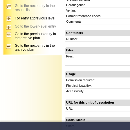
Herausgeber:
Go to the next entry in the
results list
Verlag:
Former reference codes:
For entry at previous level
Comments:
Go to the lower-level entry
Containers
Go to the previous entry in
the archive plan
Number:
Go to the next entry in the
archive plan
Files
Files:
Usage
Permission required:
Physical Usability:
Accessibility:
URL for this unit of description
URL:
Social Media
Share