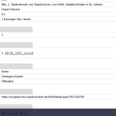
Bier, 1. Stadtsekretär von Saarbrücken; von Hoffs, Stadtbuchhalter in St. Johann
Hubert Hecker
A 1
1 Exemplar Hist. Verein
1
AB 08_1897_ocr.pdf
Keine
Uneingeschränkt
Öffentlich
https://scopearchiv.saarbruecken.de:8443/detail.aspx?ID=139700