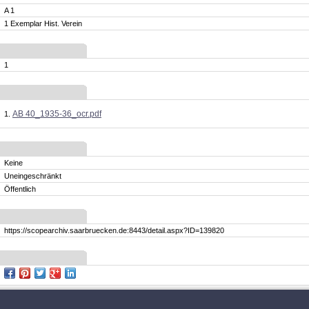
A 1
1 Exemplar Hist. Verein
1
AB 40_1935-36_ocr.pdf
Keine
Uneingeschränkt
Öffentlich
https://scopearchiv.saarbruecken.de:8443/detail.aspx?ID=139820