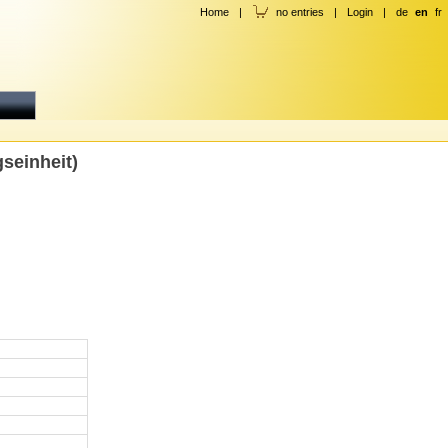
Home
|
no entries
|
Login
|
de
en
fr
seinheit)