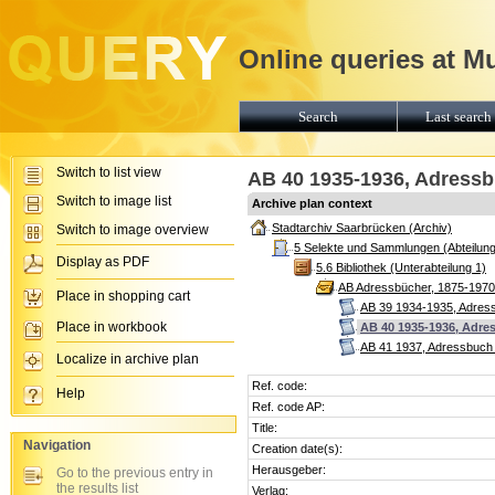
Online queries at M
Search
Last search 
Switch to list view
AB 40 1935-1936, Adressb
Switch to image list
Archive plan context
Stadtarchiv Saarbrücken (Archiv)
Switch to image overview
5 Selekte und Sammlungen (Abteilung
Display as PDF
5.6 Bibliothek (Unterabteilung 1)
AB Adressbücher, 1875-1970
Place in shopping cart
AB 39 1934-1935, Adress
Place in workbook
AB 40 1935-1936, Adres
AB 41 1937, Adressbuch 
Localize in archive plan
Ref. code:
Help
Ref. code AP:
Title:
Navigation
Creation date(s):
Herausgeber:
Go to the previous entry in
the results list
Verlag: