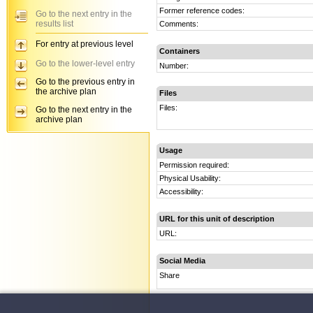
Former reference codes:
Go to the next entry in the
results list
Comments:
For entry at previous level
Containers
Go to the lower-level entry
Number:
Go to the previous entry in
the archive plan
Files
Files:
Go to the next entry in the
archive plan
Usage
Permission required:
Physical Usability:
Accessibility:
URL for this unit of description
URL:
Social Media
Share